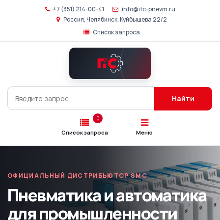
+7 (351) 214-00-41
info@itc-pnevm.ru
Россия, Челябинск, Куйбышева 22/2
Список запроса
Главная
Каталог
SMC
Найти
Подбор
аналогов
0
Список запроса
Меню
О
компании
ОФИЦИАЛЬНЫЙ ДИСТРИБЬЮТОР SMC
Контакты
Пневматика и автоматика
для промышленности