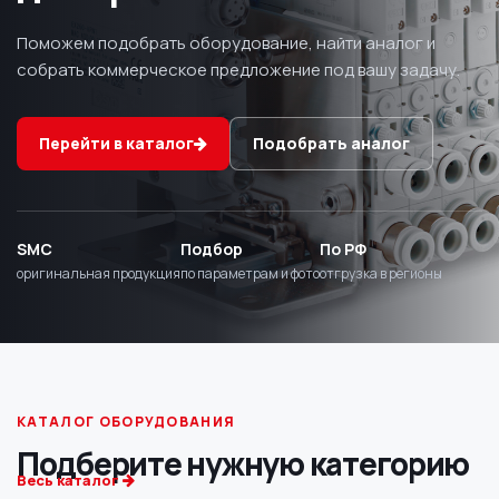
Поможем подобрать оборудование, найти аналог и
собрать коммерческое предложение под вашу задачу.
Перейти в каталог
Подобрать аналог
SMC
Подбор
По РФ
оригинальная продукция
по параметрам и фото
отгрузка в регионы
КАТАЛОГ ОБОРУДОВАНИЯ
Подберите нужную категорию
Весь каталог